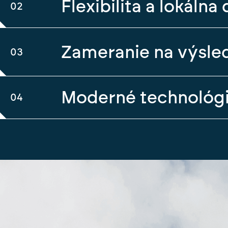
Flexibilita a lokáln
02
Zameranie na výsle
03
Moderné technológ
04