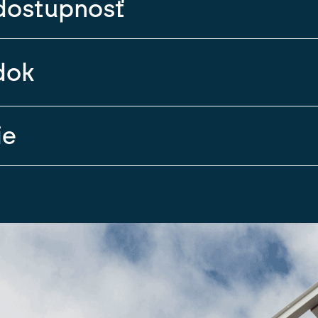
a dostupnosť
dok
ie