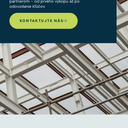
partnerom - od prvého výkopu až po
odovzdanie kľúčov.
KONTAKTUJTE NÁS