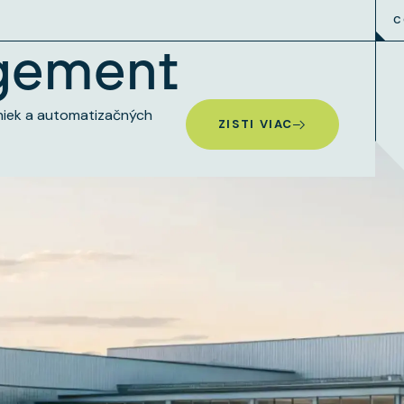
C
gement
niek a automatizačných
ZISTI VIAC