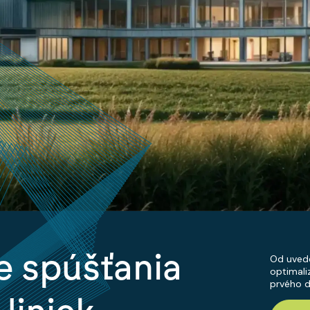
e spúšťania
Od uvede
optimali
prvého d