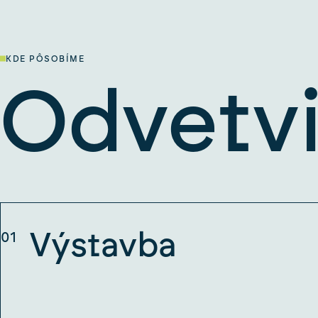
KDE PÔSOBÍME
Odvetv
Výstavba
01