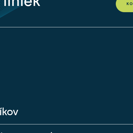
liniek
KO
íkov